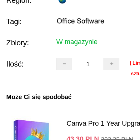
Region:
Tagi:
W magazynie
Zbiory:
Ilość:
( Lim
sztu
Może Ci się spodobać
Canva Pro 1 Year Upgr
43.30
PLN
303.35
PLN