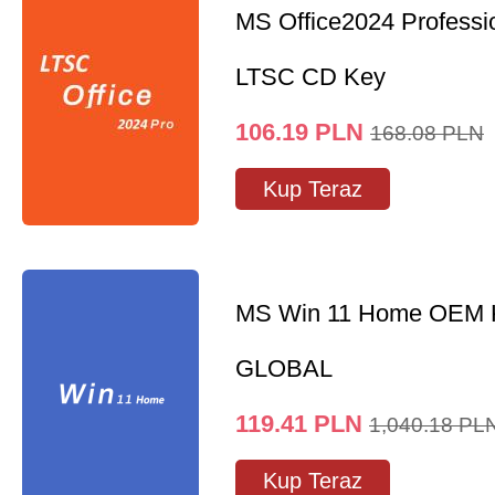
MS Office2024 Professi
LTSC CD Key
106.19
PLN
168.08
PLN
Kup Teraz
MS Win 11 Home OEM
GLOBAL
119.41
PLN
1,040.18
PL
Kup Teraz